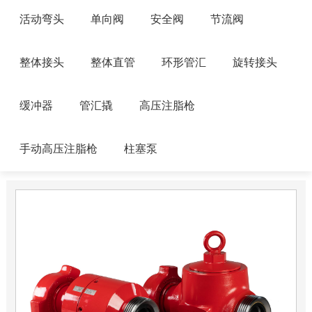
活动弯头
单向阀
安全阀
节流阀
整体接头
整体直管
环形管汇
旋转接头
缓冲器
管汇撬
高压注脂枪
手动高压注脂枪
柱塞泵