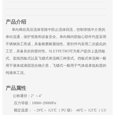
产品介绍
单向阀在高压流体管路中防止流体回流，控制管线中介质的
单向流通，保护管路和设备安全。单向阀内部核心部件均是采用
不锈钢加工而成，具备耐磨耐腐蚀性。密封件均采用二次硫化的
工艺，具备良好的密封性。SLETPETRO可为客户提供上盖挡板
式、直线挡板式以及飞镖式单流阀三种形式。挡板式单流阀一般
用于液体或液固混合物介质，飞镖式一般用于气体或者低粘度的
纯液体工况。
产品属性
公称通径：2" ～4"
压力等级：10000~20000Psi
额定温度： －29℃～ 121℃（ PU 级） -46℃～ 121℃（ LU