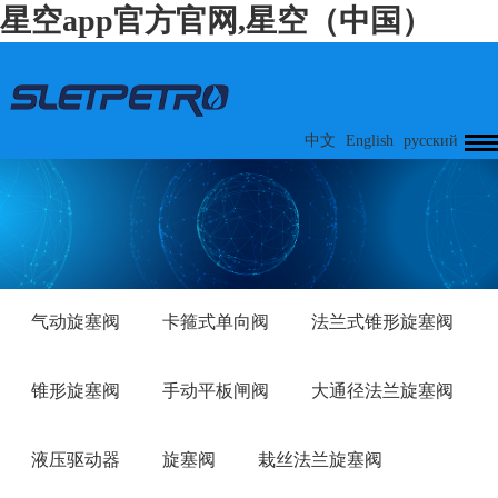
星空app官方官网,星空（中国）
中文
English
русский
气动旋塞阀
卡箍式单向阀
法兰式锥形旋塞阀
锥形旋塞阀
手动平板闸阀
大通径法兰旋塞阀
液压驱动器
旋塞阀
栽丝法兰旋塞阀