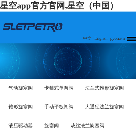
星空app官方官网,星空（中国）
中文
English
русский
气动旋塞阀
卡箍式单向阀
法兰式锥形旋塞阀
锥形旋塞阀
手动平板闸阀
大通径法兰旋塞阀
液压驱动器
旋塞阀
栽丝法兰旋塞阀