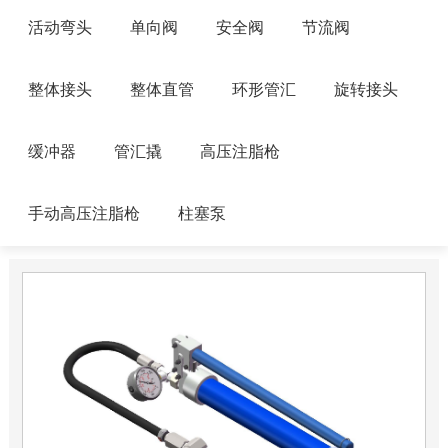
活动弯头
单向阀
安全阀
节流阀
整体接头
整体直管
环形管汇
旋转接头
缓冲器
管汇撬
高压注脂枪
手动高压注脂枪
柱塞泵