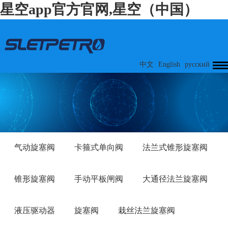
星空app官方官网,星空（中国）
中文
English
русский
气动旋塞阀
卡箍式单向阀
法兰式锥形旋塞阀
锥形旋塞阀
手动平板闸阀
大通径法兰旋塞阀
液压驱动器
旋塞阀
栽丝法兰旋塞阀