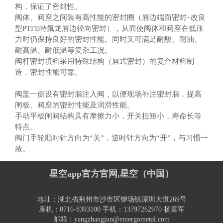
构，保证了密封性。
阀体、阀座之间装有高性能的密封圈（唇边端面密封
+改良
型PTFE特氟龙唇边径向密封），从而使阀体和阀座在低压
力时仍保持良好的密封性能。同时又可满足耐酸、耐油、
耐高温、耐低温等复杂工况。
阀杆密封填料采用特殊结构（唇式密封）的复合材料制
造，密封性能可靠。
阀盖一侧设有密封脂注入阀，以便现场补注密封脂，提高
闸板、阀座的密封性能及润滑性能。
手动平板闸阀结构具有摩擦力小，开关扭矩小，寿命长等
特点。
阀门手轮顺时针方向为
“关”，逆时针方向为“开”，与习惯一
致。
星空app官方官网,星空（中国）
地址：湖北省荆州市沙市区锣场镇深圳大道269号
座机：0716-8393100 手机：13797262970 杨章军
邮箱：yangzhangjun@emergometal.com