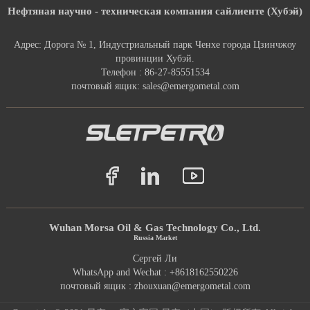
Нефтяная научно - техническая компания сайлиенте (Хубэй)
Адрес: Дорога № 1, Индустриальный парк Ченхе города Цзинчжоу
провинции Хубэй.
Телефон : 86-27-85551534
почтовый ящик: sales@emergometal.com
Wuhan Morsa Oil & Gas Technology Co., Ltd.
Russia Market
Сергей Ли
WhatsApp and Wechat : +8618162550226
почтовый ящик : zhouxuan@emergometal.com