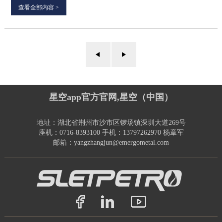
齐聚一堂，回...
查看全部内容 >
星空app官方官网,星空（中国）
地址：湖北省荆州市沙市区锣场镇深圳大道269号
座机：0716-8393100 手机：13797262970 杨章军
邮箱：yangzhangjun@emergometal.com