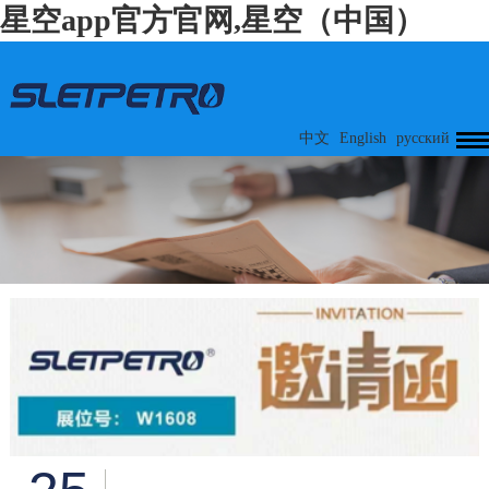
星空app官方官网,星空（中国）
中文
English
русский