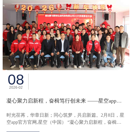
08
2026-02
凝心聚力启新程，奋楫笃行创未来 ——星空app官方官网,星空（中国） 年度年会圆满落幕
时光荏苒，华章日新；同心筑梦，共启新篇。2月8日，星
空app官方官网,星空（中国） “凝心聚力启新程，奋楫笃
行创未来”2025年度年会圆满举行，公司全体领导、员工